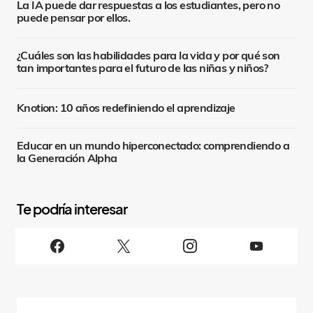
La IA puede dar respuestas a los estudiantes, pero no
puede pensar por ellos.
¿Cuáles son las habilidades para la vida y por qué son
tan importantes para el futuro de las niñas y niños?
Knotion: 10 años redefiniendo el aprendizaje
Educar en un mundo hiperconectado: comprendiendo a
la Generación Alpha
S
i
g
u
e
n
o