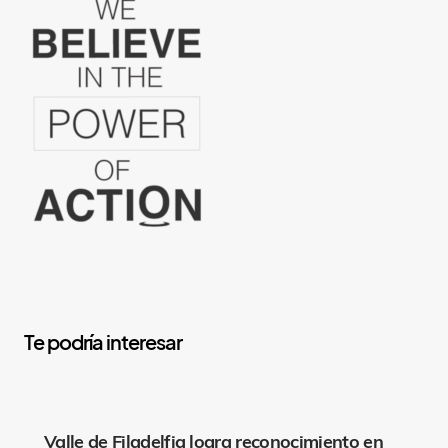
Y
o
u
M
Valle de Filadelfia logra reconocimiento en