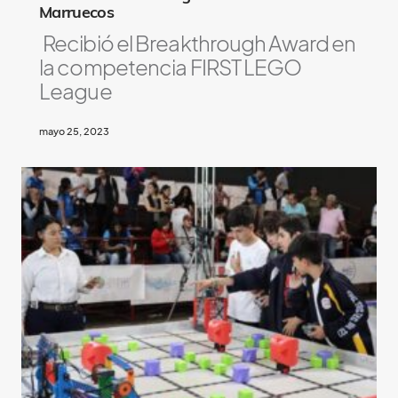
a
Marruecos
y
Recibió el Breakthrough Award en
A
la competencia FIRST LEGO
l
League
s
o
mayo 25, 2023
L
i
k
e