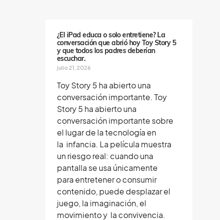
e
n
o
s
¿El iPad educa o solo entretiene? La
conversación que abrió hoy Toy Story 5
y que todos los padres deberían
escuchar.
julio 21, 2026
Toy Story 5 ha abierto una
conversación importante. Toy
Story 5 ha abierto una
conversación importante sobre
el lugar de la tecnología en
la infancia. La película muestra
un riesgo real: cuando una
pantalla se usa únicamente
para entretener o consumir
contenido, puede desplazar el
juego, la imaginación, el
movimiento y la convivencia.