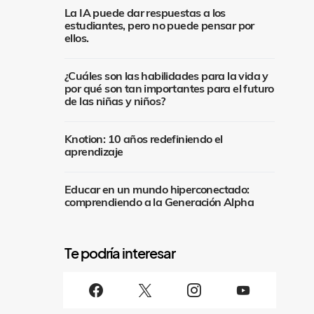
La IA puede dar respuestas a los
estudiantes, pero no puede pensar por
ellos.
¿Cuáles son las habilidades para la vida y
por qué son tan importantes para el futuro
de las niñas y niños?
Knotion: 10 años redefiniendo el
aprendizaje
Educar en un mundo hiperconectado:
comprendiendo a la Generación Alpha
S
i
g
u