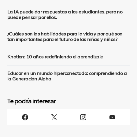
La IA puede dar respuestas a los estudiantes, pero no
puede pensar por ellos.
¿Cuáles son las habilidades para la vida y por qué son
tan importantes para el futuro de las niñas y niños?
Knotion: 10 años redefiniendo el aprendizaje
Educar en un mundo hiperconectado: comprendiendo a
la Generación Alpha
S
i
g
u
e
n