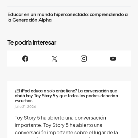
Educar en un mundo hiperconectado: comprendiendo a
la Generación Alpha
S
i
g
u
e
n
o
s
¿El iPad educa o solo entretiene? La conversación que
abrió hoy Toy Story 5 y que todos los padres deberían
escuchar.
julio 21, 2026
Toy Story 5 ha abierto una conversación
importante. Toy Story 5 ha abierto una
conversación importante sobre el lugar de la