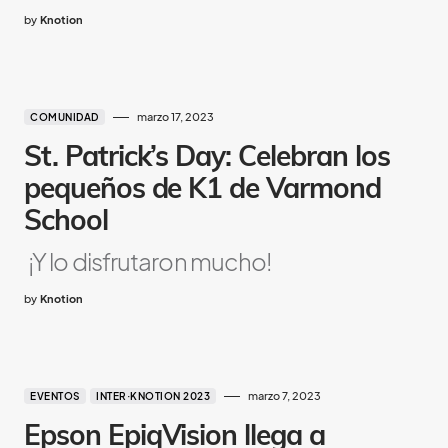
by
Knotion
marzo 17, 2023
COMUNIDAD
St. Patrick’s Day: Celebran los
pequeños de K1 de Varmond
School
¡Y lo disfrutaron mucho!
by
Knotion
marzo 7, 2023
EVENTOS
INTER·KNOTION 2023
Epson
EpiqVision llega a