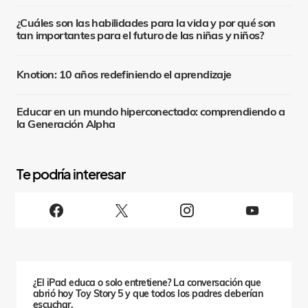
¿Cuáles son las habilidades para la vida y por qué son
tan importantes para el futuro de las niñas y niños?
Knotion: 10 años redefiniendo el aprendizaje
Educar en un mundo hiperconectado: comprendiendo a
la Generación Alpha
S
i
g
u
e
n
o
s
¿El iPad educa o solo entretiene? La conversación que
abrió hoy Toy Story 5 y que todos los padres deberían
escuchar.