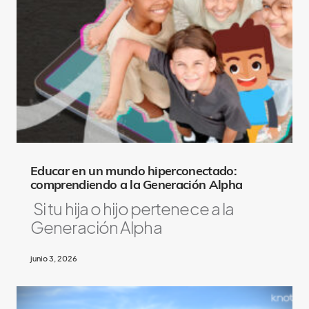
A
l
s
o
L
i
k
e
Educar en un mundo hiperconectado:
comprendiendo a la Generación Alpha
Si tu hija o hijo pertenece a la
Generación Alpha
junio 3, 2026