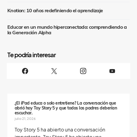
Knotion: 10 años redefiniendo el aprendizaje
Educar en un mundo hiperconectado: comprendiendo a
la Generación Alpha
S
i
g
u
e
n
o
s
¿El iPad educa o solo entretiene? La conversación que
abrió hoy Toy Story 5 y que todos los padres deberían
escuchar.
julio 21, 2026
Toy Story 5 ha abierto una conversación
importante. Toy Story 5 ha abierto una