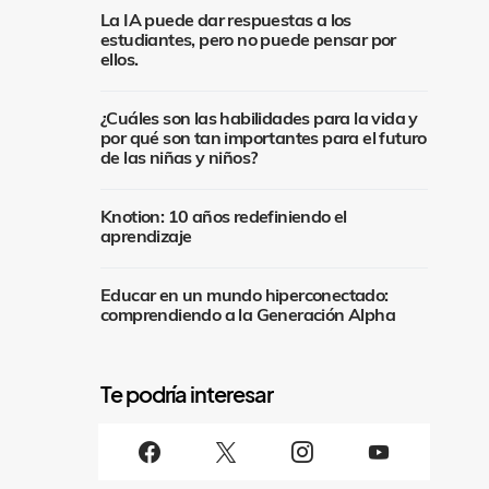
La IA puede dar respuestas a los
estudiantes, pero no puede pensar por
ellos.
¿Cuáles son las habilidades para la vida y
por qué son tan importantes para el futuro
de las niñas y niños?
Knotion: 10 años redefiniendo el
aprendizaje
Educar en un mundo hiperconectado:
comprendiendo a la Generación Alpha
S
i
g
u