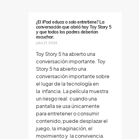
e
n
o
s
¿El iPad educa o solo entretiene? La
conversación que abrió hoy Toy Story 5
y que todos los padres deberían
escuchar.
julio 21, 2026
Toy Story 5 ha abierto una
conversación importante. Toy
Story 5 ha abierto una
conversación importante sobre
el lugar de la tecnología en
la infancia. La película muestra
un riesgo real: cuando una
pantalla se usa únicamente
para entretener o consumir
contenido, puede desplazar el
juego, la imaginación, el
movimiento y la convivencia.