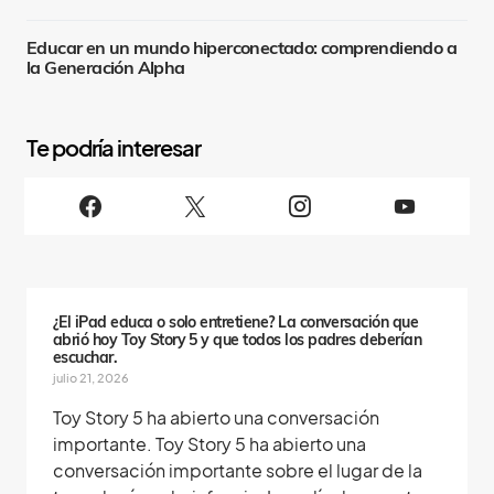
Educar en un mundo hiperconectado: comprendiendo a
la Generación Alpha
S
i
g
u
e
n
o
s
¿El iPad educa o solo entretiene? La conversación que
abrió hoy Toy Story 5 y que todos los padres deberían
escuchar.
julio 21, 2026
Toy Story 5 ha abierto una conversación
importante. Toy Story 5 ha abierto una
conversación importante sobre el lugar de la