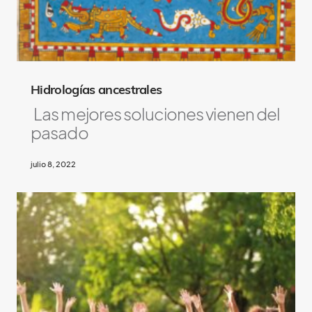
L
i
k
e
Hidrologías ancestrales
Las mejores soluciones vienen del
pasado
julio 8, 2022