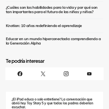
¿Cuáles son las habilidades para la vida y por qué son
tan importantes para el futuro de las niñas y niños?
Knotion: 10 años redefiniendo el aprendizaje
Educar en un mundo hiperconectado: comprendiendo a
la Generación Alpha
S
i
g
u
e
n
o
s
¿El iPad educa o solo entretiene? La conversación que
abrió hoy Toy Story 5 y que todos los padres deberían
escuchar.