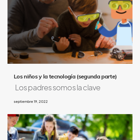
A
l
s
o
L
i
k
e
Los niños y la tecnología (segunda parte)
Los padres somos la clave
septiembre 19, 2022