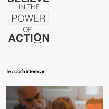
Y
o
u
M
a
y