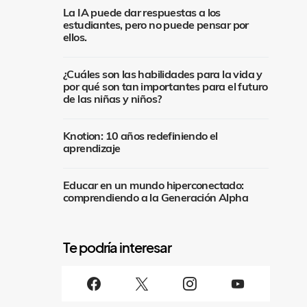
La IA puede dar respuestas a los
estudiantes, pero no puede pensar por
ellos.
¿Cuáles son las habilidades para la vida y
por qué son tan importantes para el futuro
de las niñas y niños?
Knotion: 10 años redefiniendo el
aprendizaje
Educar en un mundo hiperconectado:
comprendiendo a la Generación Alpha
S
i
g
u