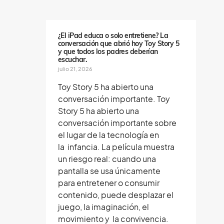
e
n
o
s
¿El iPad educa o solo entretiene? La
conversación que abrió hoy Toy Story 5
y que todos los padres deberían
escuchar.
julio 21, 2026
Toy Story 5 ha abierto una
conversación importante. Toy
Story 5 ha abierto una
conversación importante sobre
el lugar de la tecnología en
la infancia. La película muestra
un riesgo real: cuando una
pantalla se usa únicamente
para entretener o consumir
contenido, puede desplazar el
juego, la imaginación, el
movimiento y la convivencia.