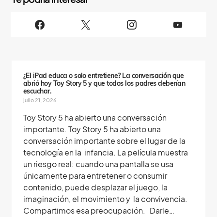
i
g
u
e
n
o
s
¿El iPad educa o solo entretiene? La conversación que
abrió hoy Toy Story 5 y que todos los padres deberían
escuchar.
julio 21, 2026
Toy Story 5 ha abierto una conversación
importante. Toy Story 5 ha abierto una
conversación importante sobre el lugar de la
tecnología en la infancia. La película muestra
un riesgo real: cuando una pantalla se usa
únicamente para entretener o consumir
contenido, puede desplazar el juego, la
imaginación, el movimiento y la convivencia.
Compartimos esa preocupación. Darle…