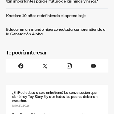
tan importantes para el futuro de las niñas y niños?
Knotion: 10 años redefiniendo el aprendizaje
Educar en un mundo hiperconectado: comprendiendo a
la Generación Alpha
S
i
g
u
e
n
o
s
¿El iPad educa o solo entretiene? La conversación que
abrió hoy Toy Story 5 y que todos los padres deberían
escuchar.
julio 21, 2026