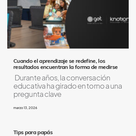
s
o
L
i
k
e
Cuando el aprendizaje se redefine, los
resultados encuentran la forma de medirse
Durante años, la conversación
educativa ha girado en torno a una
pregunta clave
marzo 13, 2026
Tips para papás