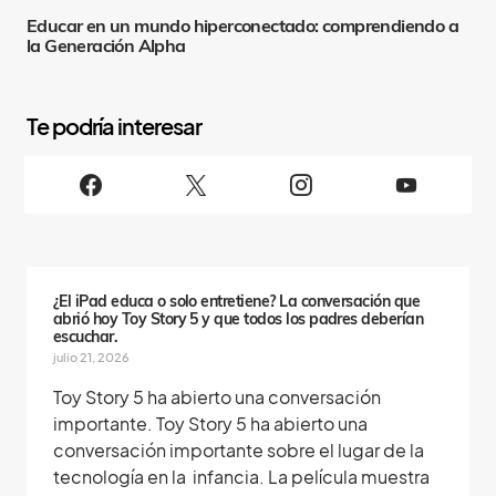
Educar en un mundo hiperconectado: comprendiendo a
la Generación Alpha
S
i
g
u
e
n
o
s
¿El iPad educa o solo entretiene? La conversación que
abrió hoy Toy Story 5 y que todos los padres deberían
escuchar.
julio 21, 2026
Toy Story 5 ha abierto una conversación
importante. Toy Story 5 ha abierto una
conversación importante sobre el lugar de la
tecnología en la infancia. La película muestra