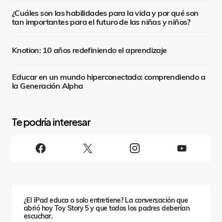
¿Cuáles son las habilidades para la vida y por qué son
tan importantes para el futuro de las niñas y niños?
Knotion: 10 años redefiniendo el aprendizaje
Educar en un mundo hiperconectado: comprendiendo a
la Generación Alpha
S
i
g
u
e
n
o
s
¿El iPad educa o solo entretiene? La conversación que
abrió hoy Toy Story 5 y que todos los padres deberían
escuchar.