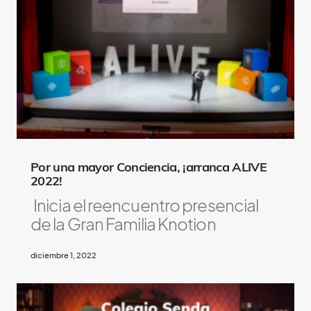
A
l
s
o
L
i
k
e
Por una mayor Conciencia, ¡arranca ALIVE
2022!
Inicia el reencuentro presencial
de la Gran Familia Knotion
diciembre 1, 2022