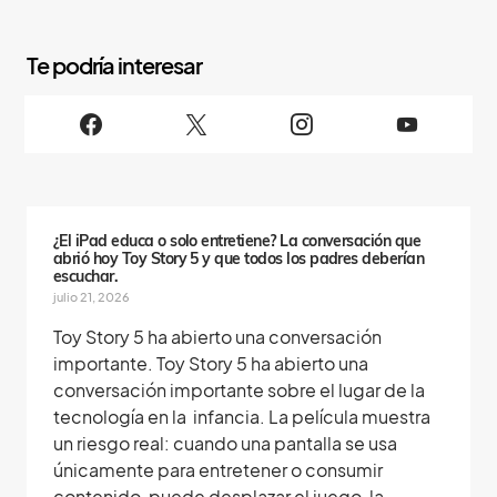
S
i
g
u
e
n
o
s
¿El iPad educa o solo entretiene? La conversación que
abrió hoy Toy Story 5 y que todos los padres deberían
escuchar.
julio 21, 2026
Toy Story 5 ha abierto una conversación
importante. Toy Story 5 ha abierto una
conversación importante sobre el lugar de la
tecnología en la infancia. La película muestra
un riesgo real: cuando una pantalla se usa
únicamente para entretener o consumir
contenido, puede desplazar el juego, la