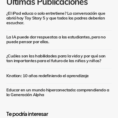
Últimas Publicaciones
¿El iPad educa o solo entretiene? La conversación que
abrió hoy Toy Story 5 y que todos los padres deberían
escuchar.
La IA puede dar respuestas a los estudiantes, pero no
puede pensar por ellos.
¿Cuáles son las habilidades para la vida y por qué son
tan importantes para el futuro de las niñas y niños?
Knotion: 10 años redefiniendo el aprendizaje
Educar en un mundo hiperconectado: comprendiendo a
la Generación Alpha
S