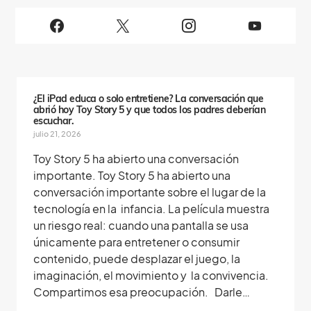
i
g
u
e
n
o
s
¿El iPad educa o solo entretiene? La conversación que
abrió hoy Toy Story 5 y que todos los padres deberían
escuchar.
julio 21, 2026
Toy Story 5 ha abierto una conversación
importante. Toy Story 5 ha abierto una
conversación importante sobre el lugar de la
tecnología en la infancia. La película muestra
un riesgo real: cuando una pantalla se usa
únicamente para entretener o consumir
contenido, puede desplazar el juego, la
imaginación, el movimiento y la convivencia.
Compartimos esa preocupación. Darle…