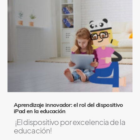
M
a
y
A
l
s
o
L
i
k
e
Aprendizaje innovador: el rol del dispositivo
iPad en la educación
¡El dispositivo por excelencia de la
educación!