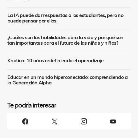
La IA puede dar respuestas a los estudiantes, pero no
puede pensar por ellos.
¿Cuáles son las habilidades para la vida y por qué son
tan importantes para el futuro de las niñas y niños?
Knotion: 10 años redefiniendo el aprendizaje
Educar en un mundo hiperconectado: comprendiendo a
la Generación Alpha
S
i
g
u
e