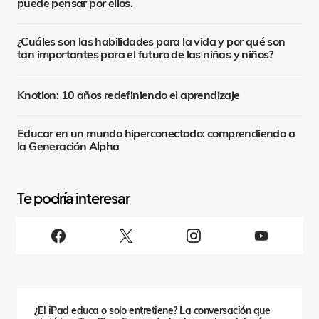
puede pensar por ellos.
¿Cuáles son las habilidades para la vida y por qué son
tan importantes para el futuro de las niñas y niños?
Knotion: 10 años redefiniendo el aprendizaje
Educar en un mundo hiperconectado: comprendiendo a
la Generación Alpha
S
i
g
u
e
n
o
s
¿El iPad educa o solo entretiene? La conversación que