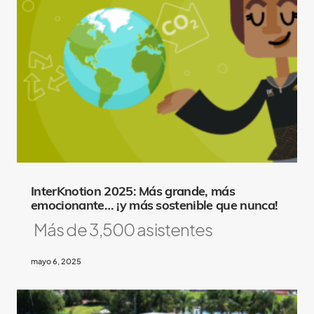
y
A
l
s
o
L
i
k
e
InterKnotion 2025: Más grande, más
emocionante… ¡y más sostenible que nunca!
Más de 3,500 asistentes
mayo 6, 2025