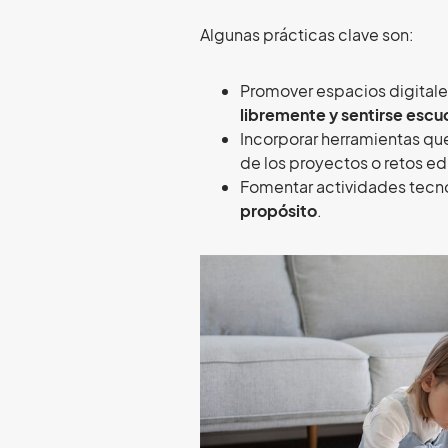
Algunas prácticas clave son:
Promover espacios digital
libremente y sentirse esc
Incorporar herramientas qu
de los proyectos o retos ed
Fomentar actividades tecn
propósito
.