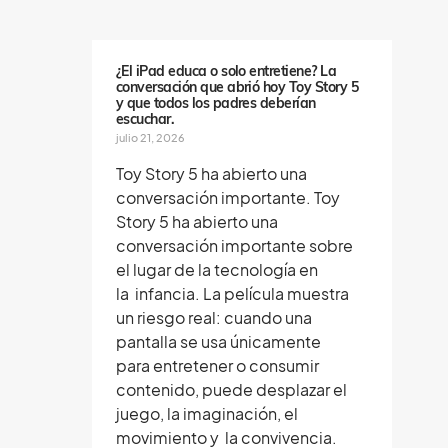
e
n
o
s
¿El iPad educa o solo entretiene? La
conversación que abrió hoy Toy Story 5
y que todos los padres deberían
escuchar.
julio 21, 2026
Toy Story 5 ha abierto una
conversación importante. Toy
Story 5 ha abierto una
conversación importante sobre
el lugar de la tecnología en
la infancia. La película muestra
un riesgo real: cuando una
pantalla se usa únicamente
para entretener o consumir
contenido, puede desplazar el
juego, la imaginación, el
movimiento y la convivencia.