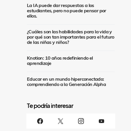
La IA puede dar respuestas a los
estudiantes, pero no puede pensar por
ellos.
¿Cuáles son las habilidades para la vida y
por qué son tan importantes para el futuro
de las niñas y niños?
Knotion: 10 años redefiniendo el
aprendizaje
Educar en un mundo hiperconectado:
comprendiendo a la Generación Alpha
S
i
g
u