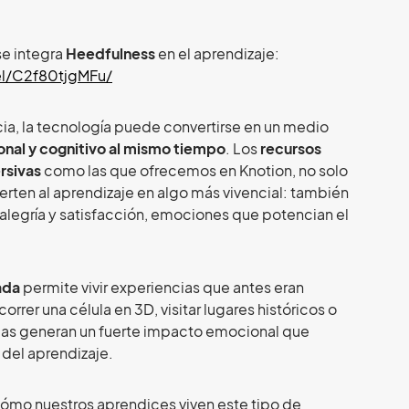
e integra
Heedfulness
en el aprendizaje:
el/C2f80tjgMFu/
ia, la tecnología puede convertirse en un medio
onal y cognitivo al mismo tiempo
. Los
recursos
rsivas
como las que ofrecemos en Knotion, no solo
rten al aprendizaje en algo más vivencial: también
 alegría y satisfacción, emociones que potencian el
ada
permite vivir experiencias que antes eran
orrer una célula en 3D, visitar lugares históricos o
cias generan un fuerte impacto emocional que
 del aprendizaje.
ómo nuestros aprendices viven este tipo de