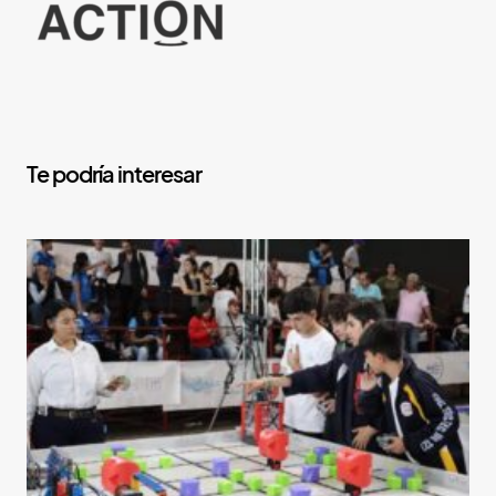
Y
o
u
M
a
y
A
l
s
o
L