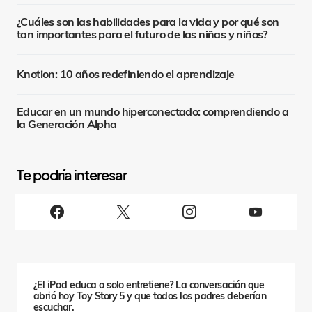
¿Cuáles son las habilidades para la vida y por qué son
tan importantes para el futuro de las niñas y niños?
Knotion: 10 años redefiniendo el aprendizaje
Educar en un mundo hiperconectado: comprendiendo a
la Generación Alpha
S
i
g
u
e
n
o
s
¿El iPad educa o solo entretiene? La conversación que
abrió hoy Toy Story 5 y que todos los padres deberían
escuchar.