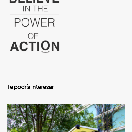
Y
o
u
M
a
y