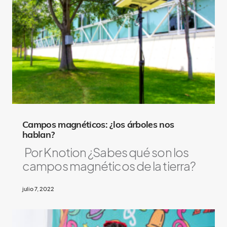
A
l
s
o
L
i
k
e
Campos magnéticos: ¿los árboles nos
hablan?
Por Knotion ¿Sabes qué son los
campos magnéticos de la tierra?
julio 7, 2022