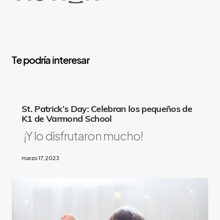
Y
o
u
M
St. Patrick’s Day: Celebran los pequeños de
a
K1 de Varmond School
y
¡Y lo disfrutaron mucho!
A
l
marzo 17, 2023
s
o
L
i