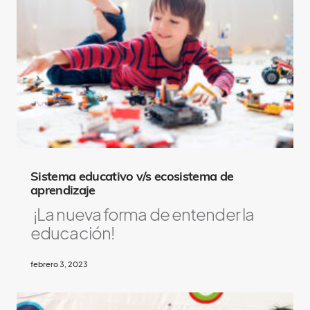
k
e
Sistema educativo v/s ecosistema de
aprendizaje
¡La nueva forma de entender la
educación!
febrero 3, 2023