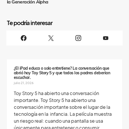
la Generación Alpha
S
i
g
u
e
n
o
s
¿El iPad educa o solo entretiene? La conversación que
abrió hoy Toy Story 5 y que todos los padres deberían
escuchar.
julio 21, 2026
Toy Story 5 ha abierto una conversación
importante. Toy Story 5 ha abierto una
conversación importante sobre el lugar de la
tecnología en la infancia. La película muestra
un riesgo real: cuando una pantalla se usa
únicamente para entretener o consumir