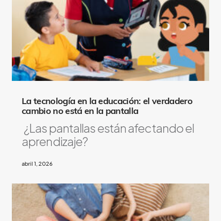
l
s
o
L
i
k
e
La tecnología en la educación: el verdadero
cambio no está en la pantalla
¿Las pantallas están afectando el
aprendizaje?
abril 1, 2026