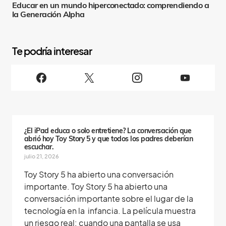
Educar en un mundo hiperconectado: comprendiendo a
la Generación Alpha
S
i
g
u
e
n
o
s
¿El iPad educa o solo entretiene? La conversación que
abrió hoy Toy Story 5 y que todos los padres deberían
escuchar.
julio 21, 2026
Toy Story 5 ha abierto una conversación
importante. Toy Story 5 ha abierto una
conversación importante sobre el lugar de la
tecnología en la infancia. La película muestra
un riesgo real: cuando una pantalla se usa