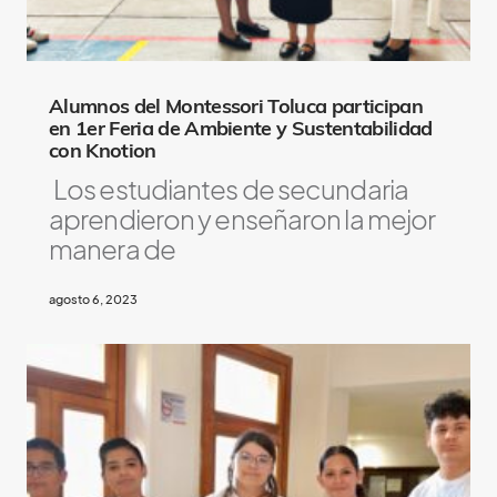
i
k
e
Alumnos del Montessori Toluca participan
en 1er Feria de Ambiente y Sustentabilidad
con Knotion
Los estudiantes de secundaria
aprendieron y enseñaron la mejor
manera de
agosto 6, 2023