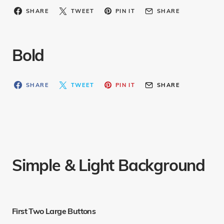
SHARE
TWEET
PIN IT
SHARE
Bold
SHARE
TWEET
PIN IT
SHARE
Simple & Light Background
First Two Large Buttons