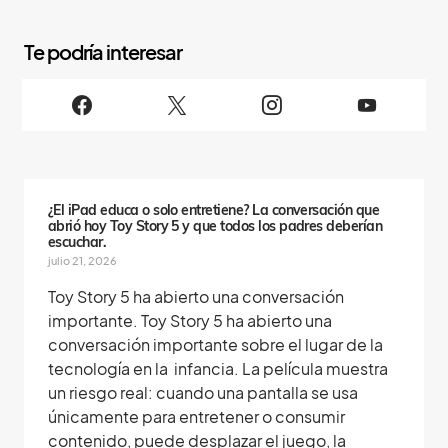
S
i
g
u
e
n
o
s
¿El iPad educa o solo entretiene? La conversación que
abrió hoy Toy Story 5 y que todos los padres deberían
escuchar.
julio 21, 2026
Toy Story 5 ha abierto una conversación
importante. Toy Story 5 ha abierto una
conversación importante sobre el lugar de la
tecnología en la infancia. La película muestra
un riesgo real: cuando una pantalla se usa
únicamente para entretener o consumir
contenido, puede desplazar el juego, la