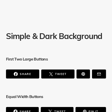
Simple & Dark Background
First Two Large Buttons
SHARE
TWEET
Equal Width Buttons
SHARE
TWEET
PIN IT