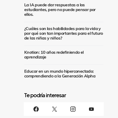
La IA puede dar respuestas a los
estudiantes, pero no puede pensar por
ellos.
¿Cuáles son las habilidades para la vida y
por qué son tan importantes para el futuro
de las niñas y niños?
Knotion: 10 años redefiniendo el
aprendizaje
Educar en un mundo hiperconectado:
comprendiendo a la Generación Alpha
S
i
g
u