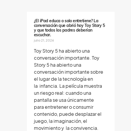
e
n
o
s
¿El iPad educa o solo entretiene? La
conversación que abrió hoy Toy Story 5
y que todos los padres deberían
escuchar.
julio 21, 2026
Toy Story 5 ha abierto una
conversación importante. Toy
Story 5 ha abierto una
conversación importante sobre
el lugar de la tecnología en
la infancia. La película muestra
un riesgo real: cuando una
pantalla se usa únicamente
para entretener o consumir
contenido, puede desplazar el
juego, la imaginación, el
movimiento y la convivencia.