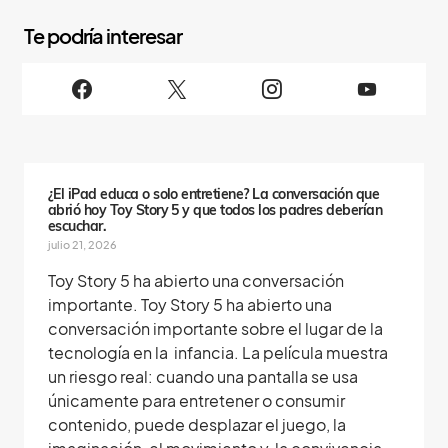
S
i
g
u
e
n
o
s
¿El iPad educa o solo entretiene? La conversación que
abrió hoy Toy Story 5 y que todos los padres deberían
escuchar.
julio 21, 2026
Toy Story 5 ha abierto una conversación
importante. Toy Story 5 ha abierto una
conversación importante sobre el lugar de la
tecnología en la infancia. La película muestra
un riesgo real: cuando una pantalla se usa
únicamente para entretener o consumir
contenido, puede desplazar el juego, la