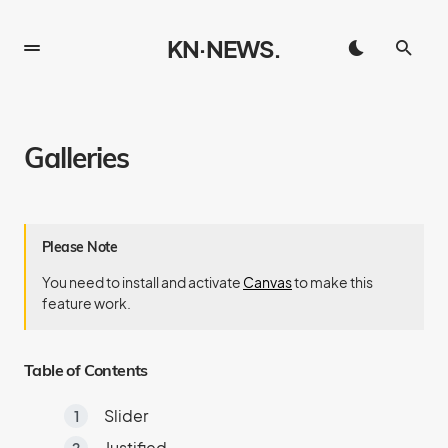
KN·NEWS.
Galleries
Please Note
You need to install and activate
Canvas
to make this
feature work.
Table of Contents
Slider
Justified