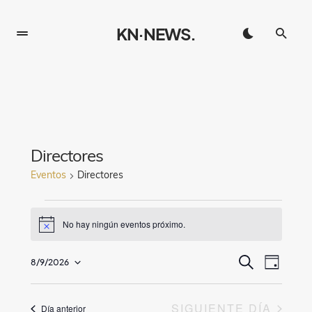
KN·NEWS.
Directores
Eventos
Directores
No hay ningún eventos próximo.
Notice
B
N
8/9/2026
BUSCAR
DÍA
Seleccionar
a
ú
fecha.
v
SIGUIENTE DÍA
Día anterior