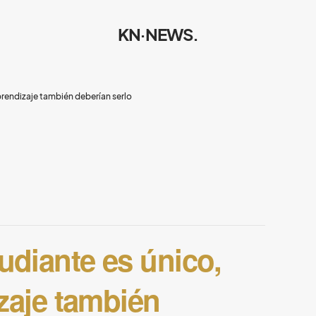
KN·NEWS.
prendizaje también deberían serlo
udiante es único,
izaje también