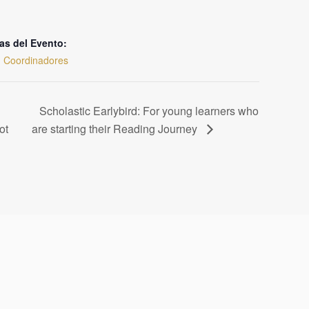
as del Evento:
,
Coordinadores
Scholastic Earlybird: For young learners who
ot
are starting their Reading Journey