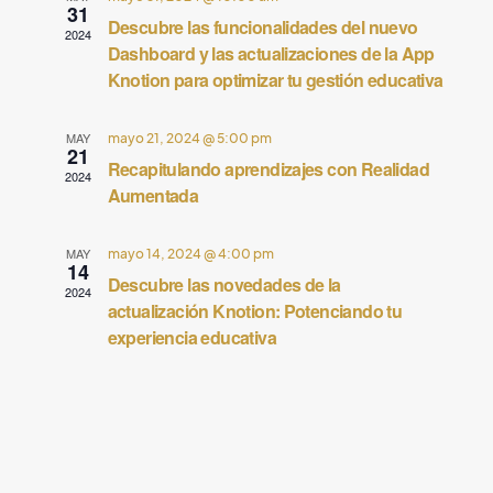
q
31
Descubre las funcionalidades del nuevo
g
2024
u
Dashboard y las actualizaciones de la App
a
Knotion para optimizar tu gestión educativa
e
c
d
i
MAY
mayo 21, 2024 @ 5:00 pm
21
a
ó
Recapitulando aprendizajes con Realidad
2024
Aumentada
y
n
d
n
MAY
mayo 14, 2024 @ 4:00 pm
14
e
a
Descubre las novedades de la
2024
v
actualización Knotion: Potenciando tu
v
experiencia educativa
i
e
s
g
t
a
a
c
s