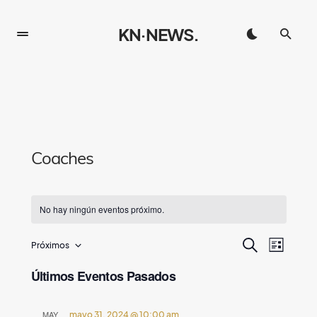
KN·NEWS.
Coaches
No hay ningún eventos próximo.
B
N
Próximos
BUSCAR
LISTA
Seleccionar
a
ú
fecha.
Últimos Eventos Pasados
v
s
e
MAY
mayo 31, 2024 @ 10:00 am