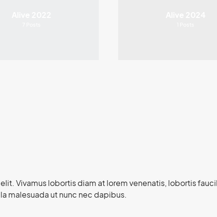
Alive 2022
Alive 2024
7
Posts
1
Posts
elit. Vivamus lobortis diam at lorem venenatis, lobortis fa
ulla malesuada ut nunc nec dapibus.