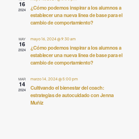
q
16
¿Cómo podemos inspirar a los alumnos a
g
2024
u
establecer una nueva línea de base para el
a
cambio de comportamiento?
e
c
d
i
MAY
mayo 16, 2024 @ 9:30 am
16
a
ó
¿Cómo podemos inspirar a los alumnos a
2024
establecer una nueva línea de base para el
y
n
cambio de comportamiento?
d
n
e
a
MAR
marzo 14, 2024 @ 5:00 pm
14
v
Cultivando el bienestar del coach:
2024
v
estrategias de autocuidado con Jenna
i
e
Muñiz
s
g
t
a
a
c
s