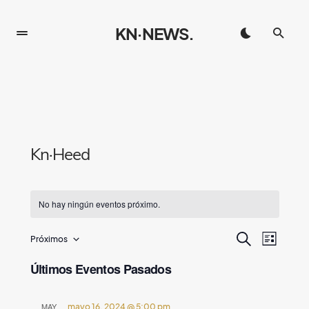
KN·NEWS.
Kn·Heed
No hay ningún eventos próximo.
B
N
Próximos
BUSCAR
LISTA
Seleccionar
a
ú
fecha.
Últimos Eventos Pasados
v
s
e
MAY
mayo 16, 2024 @ 5:00 pm